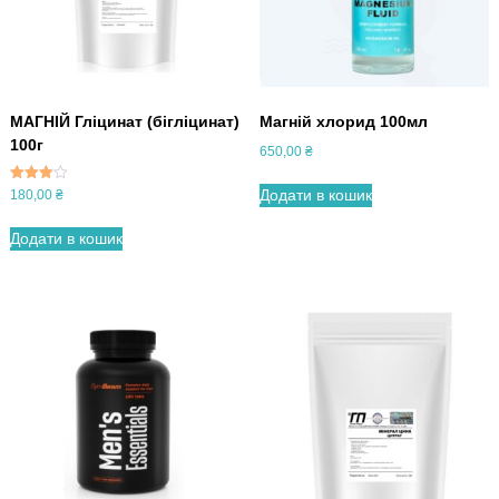
МАГНІЙ Гліцинат (бігліцинат)
Магній хлорид 100мл
100г
650,00
₴
Оцінено
Додати в кошик
180,00
₴
в
3.67
з 5
Додати в кошик