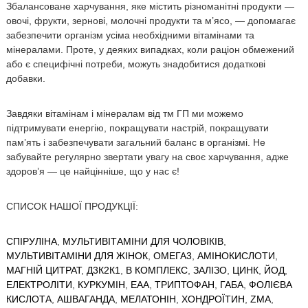
Збалансоване харчування, яке містить різноманітні продукти —
овочі, фрукти, зернові, молочні продукти та м’ясо, — допомагає
забезпечити організм усіма необхідними вітамінами та
мінералами. Проте, у деяких випадках, коли раціон обмежений
або є специфічні потреби, можуть знадобитися додаткові
добавки.
Завдяки вітамінам і мінералам від тм ГП ми можемо
підтримувати енергію, покращувати настрій, покращувати
пам’ять і забезпечувати загальний баланс в організмі. Не
забувайте регулярно звертати увагу на своє харчування, адже
здоров’я — це найцінніше, що у нас є!
СПИСОК НАШОЇ ПРОДУКЦІЇ:
СПІРУЛІНА
,
МУЛЬТИВІТАМІНИ ДЛЯ ЧОЛОВІКІВ
,
МУЛЬТИВІТАМІНИ ДЛЯ ЖІНОК
,
ОМЕГА3
,
АМІНОКИСЛОТИ
,
МАГНІЙ ЦИТРАТ
,
Д3К2К1
,
В КОМПЛЕКС
,
ЗАЛІЗО
,
ЦИНК
,
ЙОД
,
ЕЛЕКТРОЛІТИ
,
КУРКУМІН
,
ЕАА
,
ТРИПТОФАН
,
ГАБА
,
ФОЛІЄВА
КИСЛОТА
,
АШВАГАНДА
,
МЕЛАТОНІН
,
ХОНДРОЇТИН
,
ZMA
,