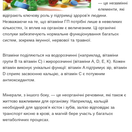
— це незамінні
я
е
елементи, які
л
ч
я
відіграють ключову роль у підтримці здоров’я людини.
П
Незважаючи на те, що вітаміни ГП потрібні лише в невеликих
р
кількостях, їх вплив на організм є величезним. Ці органічні
о
сполуки забезпечують нормальне функціонування багатьох
т
систем, зокрема імунної, нервової та травної.
е
ї
Вітаміни поділяються на водорозчинні (наприклад, вітаміни
н
групи B та вітамін C) і жиророзчинні (вітаміни A, D, E, K). Кожен
вітамін виконує унікальні функції: вітамін A підтримує зір, вітамін
D сприяє засвоєнню кальцію, а вітамін C є потужним
антиоксидантом.
Мінерали, з іншого боку, — це неорганічні речовини, які також є
життєво важливими для організму. Наприклад, кальцій
необхідний для здоров’я кісток і зубів, залізо відповідає за
транспорт кисню в крові, а магній бере участь у багатьох
метаболічних процесах.