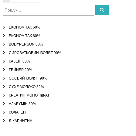
П
П
о
о
ш
ш
у
к
у
ЕКОНОМПАК 60%
к
ЕКОНОМПАК 80%
:
BODYPERSON 80%
СИРОВАТКОВИЙ ІЗОЛЯТ 90%
КАЗЕЇН 80%
ГЕЙНЕР 20%
СОЄВИЙ ІЗОЛЯТ 90%
СУХЕ МОЛОКО 32%
КРЕАТИН МОНОГІДРАТ
АЛЬБУМІН 80%
КОЛАГЕН
Л-КАРНИТИН