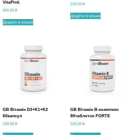
VitaPink
230,00
₴
660,00
₴
Додати в кошик
Додати в кошик
GB Вітамін D3+K1+K2
GB Вітамін В-комплекс
60капсул
90таблеток FORTE
290,00
₴
320,00
₴