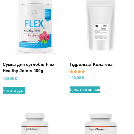
Суміш для суглобів Flex
Гідролізат Колагена
Healthy Joints 400g
Оцінено в
420,00
₴
550,00
₴
5.00
з 5
Додати в кошик
Читати далі