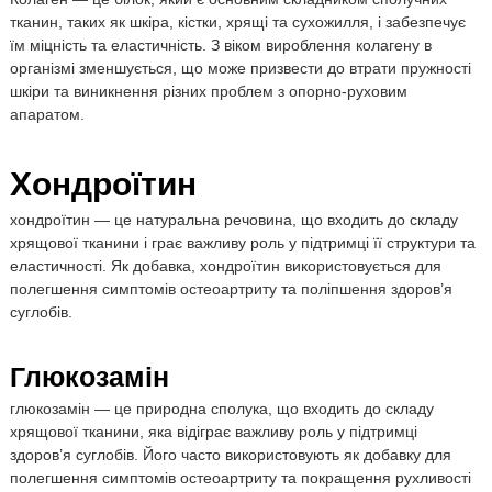
я
е
тканин, таких як шкіра, кістки, хрящі та сухожилля, і забезпечує
л
ч
їм міцність та еластичність. З віком вироблення колагену в
я
організмі зменшується, що може призвести до втрати пружності
П
шкіри та виникнення різних проблем з опорно-руховим
р
апаратом.
о
т
е
Хондроїтин
ї
хондроїтин — це натуральна речовина, що входить до складу
н
хрящової тканини і грає важливу роль у підтримці її структури та
еластичності. Як добавка, хондроїтин використовується для
полегшення симптомів остеоартриту та поліпшення здоров’я
суглобів.
Глюкозамін
глюкозамін — це природна сполука, що входить до складу
хрящової тканини, яка відіграє важливу роль у підтримці
здоров’я суглобів. Його часто використовують як добавку для
полегшення симптомів остеоартриту та покращення рухливості