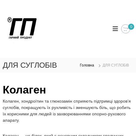
П
е
т
Г
а
р
м
д
е
Г
я
0
й
а
ч
т
п
р
и
р
н
д
о
и
т
о
е
в
й
ДЛЯ СУГЛОБІВ
и
Головна
ДЛЯ СУГЛОБІВ
м
П
н
і
р
о
с
т
о
т
п
Колаген
д
р
у
у
о
Колаген, хондроїтин та глюкозамін сприяють підтримці здоров’я
и
к
суглобів, покращують їх рухливість і зменшують біль, що робить
з
т
в
їх корисними для людей із захворюваннями опорно-рухового
Г
о
апарату.
д
а
и
д
т
Колаген — це білок, який є основним складником сполучних