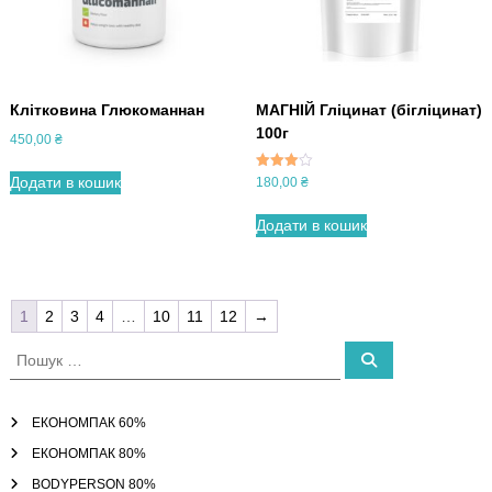
Клітковина Глюкоманнан
МАГНІЙ Гліцинат (бігліцинат)
100г
450,00
₴
Оцінено
Додати в кошик
180,00
₴
в
3.67
з 5
Додати в кошик
1
2
3
4
…
10
11
12
→
П
П
о
о
ш
ш
у
к
у
ЕКОНОМПАК 60%
к
ЕКОНОМПАК 80%
:
BODYPERSON 80%