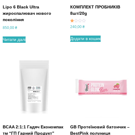
Lipo 6 Black Ultra
КОМПЛЕКТ ПРОБНИКІВ
жироспалювач нового
8шт/20g
покоління
Оці
240,00
₴
850,00
₴
нен
о в
1.5
Додати в кошик
Читати далі
0
з 5
BCAA 2:1:1 Гадяч Економпак
GB Протеїновий батончик –
тм “ГП Гарний Продукт”
BestPink полуниця