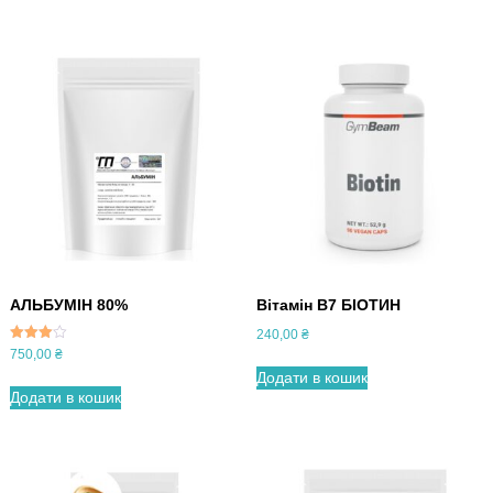
АЛЬБУМІН 80%
Вітамін В7 БІОТИН
240,00
₴
Оцінен
750,00
₴
о в
Додати в кошик
3.13
з 5
Додати в кошик