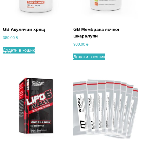
я
е
л
ч
я
П
р
GB Акулячий хрящ
GB Мембрана яєчної
о
шкаралупи
380,00
₴
т
900,00
₴
е
Додати в кошик
Додати в кошик
ї
н