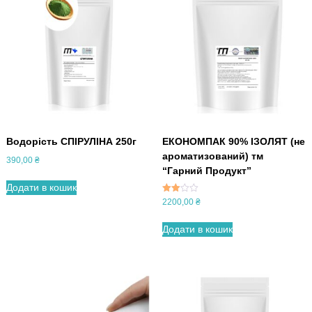
Водорість СПІРУЛІНА 250г
ЕКОНОМПАК 90% ІЗОЛЯТ (не
ароматизований) тм
390,00
₴
“Гарний Продукт”
Додати в кошик
Оціне
2200,00
₴
но в
2.33
з 5
Додати в кошик