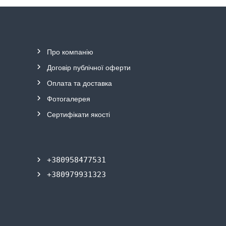
Про компанію
Договір публічної
о
ферти
Оплата та
д
оставка
Фотогалерея
Сертифікати якості
+380958477531
+380979931323