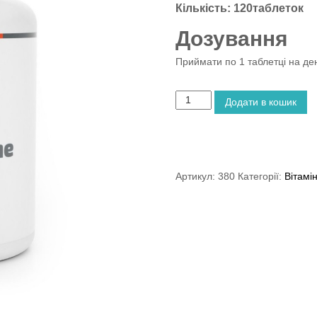
Кількість:
120таблеток
Дозування
Приймати по 1 таблетці на де
G
Додати в кошик
B
Г
л
ю
к
Артикул:
380
Категорії:
Вітамі
о
з
а
м
і
н
с
у
л