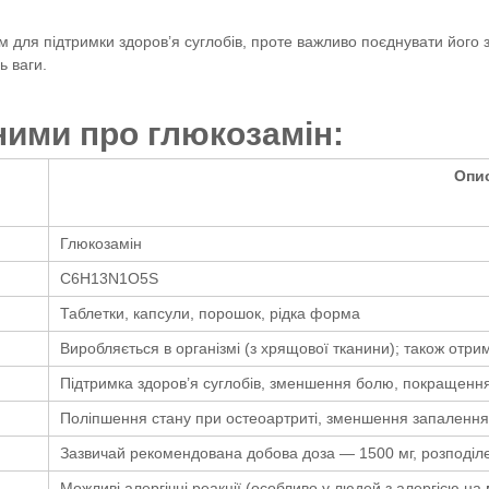
 для підтримки здоров’я суглобів, проте важливо поєднувати його 
ь ваги.
ними про глюкозамін:
Опи
Глюкозамін
C6H13N1O5S
Таблетки, капсули, порошок, рідка форма
Виробляється в організмі (з хрящової тканини); також отрим
Підтримка здоров’я суглобів, зменшення болю, покращення
Поліпшення стану при остеоартриті, зменшення запалення
Зазвичай рекомендована добова доза — 1500 мг, розподіле
Можливі алергічні реакції (особливо у людей з алергією на