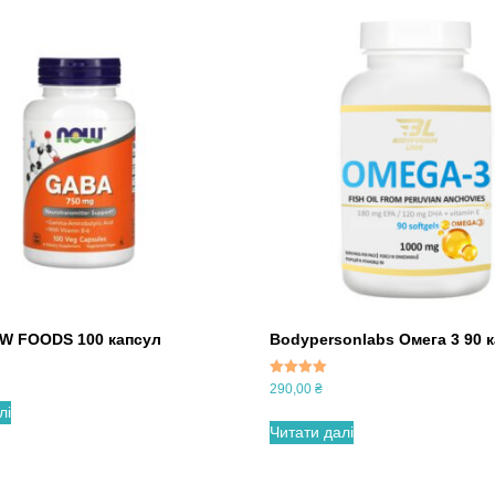
W FOODS 100 капсул
Bodypersonlabs Омега 3 90 
Оцінено в
290,00
₴
5.00
лі
з 5
Читати далі