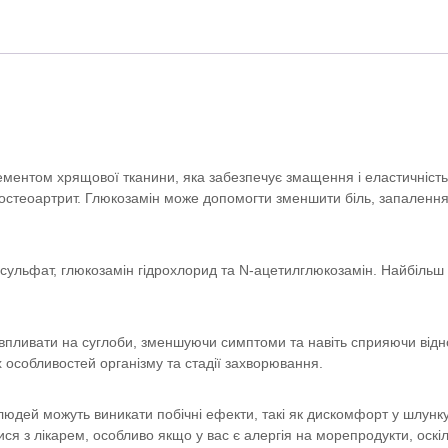
ь
ф
а
т
к
і
л
ь
к
ментом хрящової тканини, яка забезпечує змащення і еластичність 
і
к остеоартрит. Глюкозамін може допомогти зменшити біль, запалення 
с
т
ь
 сульфат, глюкозамін гідрохлорид та N-ацетилглюкозамін. Найбільш
впливати на суглоби, зменшуючи симптоми та навіть сприяючи відн
 особливостей організму та стадії захворювання.
людей можуть виникати побічні ефекти, такі як дискомфорт у шлунку
я з лікарем, особливо якщо у вас є алергія на морепродукти, оскі