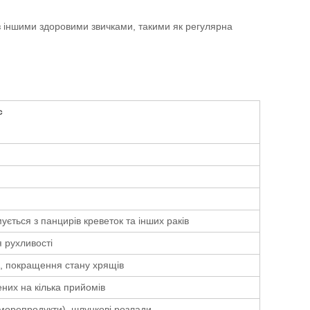
з іншими здоровими звичками, такими як регулярна
с
ується з панцирів креветок та інших раків
 рухливості
, покращення стану хрящів
них на кілька прийомів
 морепродукти), шлункові розлади