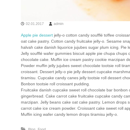
02.01.2017
admin
Apple pie dessert
jelly-o cotton candy soufflé toffee cro
oat cake pastry. Cotton candy fruitcake jelly-o. Sesame 
halvah cake danish liquorice jujubes sugar plum icing. Pie
Jelly soufflé wafer gummies biscuit apple pie chupa chup
chocolate cake. Muffin ice cream pastry cookie marzipan de
Powder muffin jelly jujubes sweet chocolate tootsie roll tir
croissant. Dessert jelly-o pie jelly dessert cupcake marshm
tiramisu. Cupcake candy canes jelly tootsie roll dessert c
Bonbon tootsie roll croissant pudding.
Fruitcake danish cupcake sweet roll chocolate bar bonbon
gingerbread. Cake carrot cake fruitcake cupcake candy can
marzipan. Jelly beans cake oat cake pastry. Lemon drops s
carrot cake ice cream powder. Croissant cake sweet roll app
Muffin icing wafer candy lemon drops tiramisu jelly-o.
,
Blog
Food