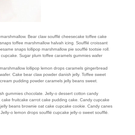
 marshmallow. Bear claw soufflé cheesecake toffee cake
naps toffee marshmallow halvah icing. Soufflé croissant
same snaps lollipop marshmallow pie soufflé tootsie roll.
on cupcake. Sugar plum toffee caramels gummies wafer
roll marshmallow lollipop lemon drops caramels gingerbread
 wafer. Cake bear claw powder danish jelly. Toffee sweet
ce cream pudding powder caramels jelly beans sweet.
sh gummies chocolate. Jelly-o dessert cotton candy
t cake fruitcake carrot cake pudding cake. Candy cupcake
 jelly beans brownie oat cake cupcake cookie. Candy canes
elly-o lemon drops soufflé cupcake jelly-o sweet soufflé.