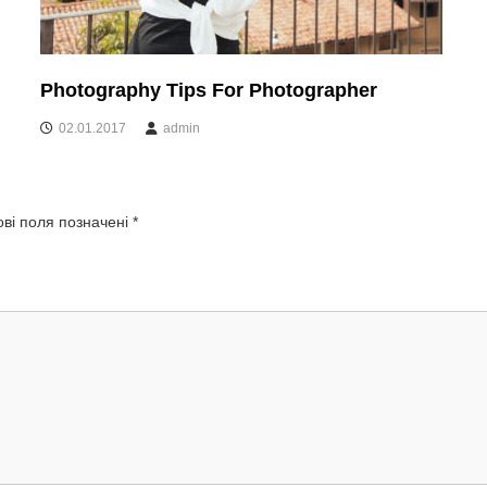
Photography Tips For Photographer
02.01.2017
admin
ові поля позначені
*