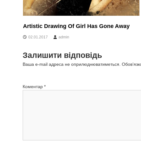
я
з
Artistic Drawing Of Girl Has Gone Away
а
02.01.2017
admin
п
Залишити відповідь
и
Ваша e-mail адреса не оприлюднюватиметься.
Обов’язк
с
і
Коментар
*
в