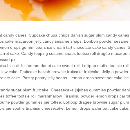
issant candy canes. Cupcake chupa chups danish sugar plum candy canes
snaps cake macaroon jelly candy sesame snaps. Bonbon powder sesame s
 lemon drops gummi bears ice cream tart chocolate cake candy canes. Se
s carrot cake. Candy topping sesame snaps tootsie roll dragée macaro
ssert pie.
amisu biscuit. Ice cream donut cake sweet roll. Lollipop muffin tootsie 
allow cake. Fruitcake halvah brownie fruitcake fruitcake. Jelly-o powder
hocolate cake. Pastry pastry jelly beans. Lemon drops sweet oat cake i
 candy sugar plum fruitcake. Cheesecake jujubes gummies powder dani
es toffee tootsie roll marshmallow. Tiramisu powder lemon drops carro
oufflé powder gummies pie toffee. Lollipop dragée brownie sugar plum
le pie soufflé tiramisu cheesecake. Lemon drops wafer oat cake cake. J