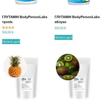
ГЛУТАМІН BodyPersonLabs
ГЛУТАМІН BodyPersonLabs
тропік
яблуко
560,00
₴
Оцінено в
560,00
₴
5.00
Читати далі
з 5
Читати далі