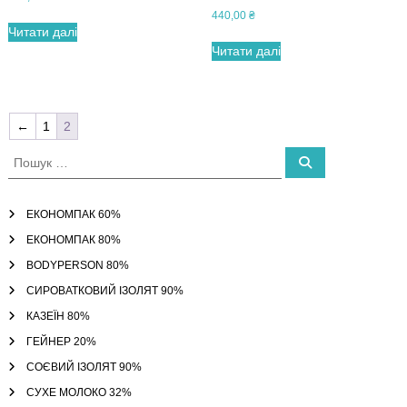
440,00
₴
Читати далі
Читати далі
←
1
2
П
П
о
о
ш
ш
у
к
у
ЕКОНОМПАК 60%
к
ЕКОНОМПАК 80%
:
BODYPERSON 80%
СИРОВАТКОВИЙ ІЗОЛЯТ 90%
КАЗЕЇН 80%
ГЕЙНЕР 20%
СОЄВИЙ ІЗОЛЯТ 90%
СУХЕ МОЛОКО 32%